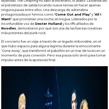
leyendas. The Offspring no salió al escenario, lo asaltó. La banda dio
el pistoletazo de salida tocando nueve temas sin hacer apenas
ninguna pausa entre ellos. Una descarga de adrenalina
protagonizada por himnos como
‘Come Out and Play’
y
‘All I
Want’
que prometían una noche sin tregua. Liderados por la
inconfundible voz de
Dexter Holland
y los riffs afilados de
Noodles
, demostraron por qué son una de las fuerzas creativas
más potentes del punk rock.
El concierto fue un viaje a través de un legado imborrable, en el
que hubo espacio para alguna lágrima durante la emocionante
‘Gone Away’, que transformó el pabellón en un mar de luces en un
momento de pura conexión. Pero esa pausa solo sirvió para tomar
impulso antes de la apoteosis final.