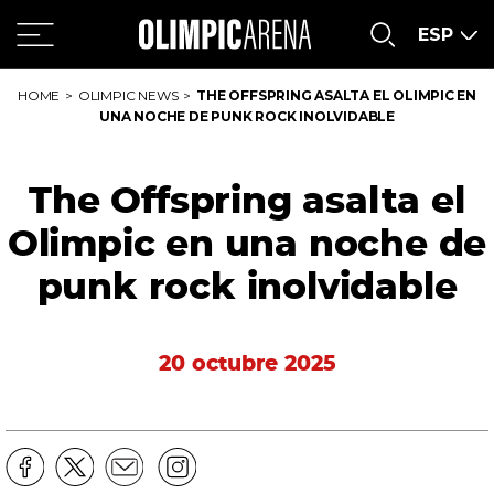
Saltar
Saltar
al
al
ESP
Contenido
meú
principal
HOME
OLIMPIC NEWS
THE OFFSPRING ASALTA EL OLIMPIC EN
UNA NOCHE DE PUNK ROCK INOLVIDABLE
The Offspring asalta el
Olimpic en una noche de
punk rock inolvidable
20 octubre 2025