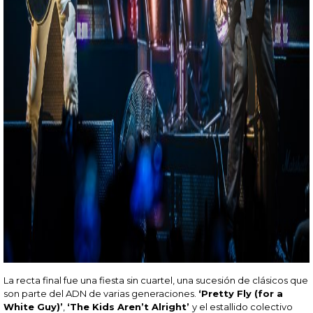
La recta final fue una fiesta sin cuartel, una sucesión de clásicos que
son parte del ADN de varias generaciones.
‘Pretty Fly (for a
White Guy)’
,
‘The Kids Aren’t Alright’
y el estallido colectivo