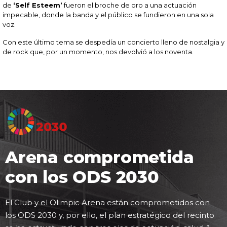
de
‘Self Esteem’
fueron el broche de oro a una actuación
impecable, donde la banda y el público se fundieron en una sola
voz.
Con este último tema se despedía un concierto lleno de nostalgia y
de rock que, por un momento, nos devolvió a los noventa.
Arena comprometida
con los ODS 2030
El Club y el Olimpic Arena están comprometidos con
los ODS 2030 y, por ello, el plan estratégico del recinto