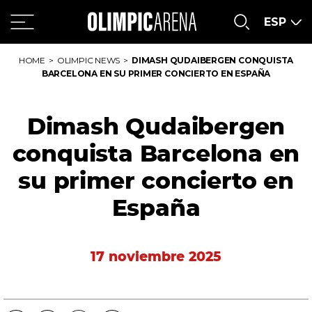
Saltar
Saltar
al
al
ESP
Contenido
meú
principal
HOME
OLIMPIC NEWS
DIMASH QUDAIBERGEN CONQUISTA
BARCELONA EN SU PRIMER CONCIERTO EN ESPAÑA
Dimash Qudaibergen
conquista Barcelona en
su primer concierto en
España
17 noviembre 2025